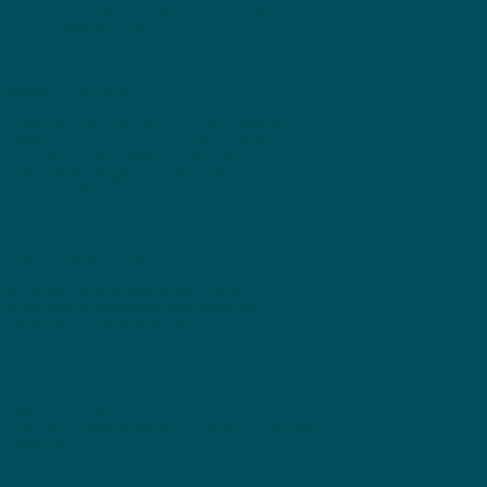
tratamiento y cuentan con acuerdos
conforme al RGPD.
Derechos del usuario
Tienes derecho a acceder, rectificar, suprimir,
oponerte, limitar o solicitar la portabilidad de
tus datos. Puedes ejercer tus derechos
contactando en [email]. También puedes
presentar una reclamación ante la AEPD
(
www.aepd.es
).
Medidas de seguridad
Tratamos tus datos con medidas técnicas y
organizativas apropiadas para garantizar su
integridad y confidencialidad.
Modificaciones
Podemos actualizar esta política. Cualquier
cambio será informado en esta misma página con
fecha clara.