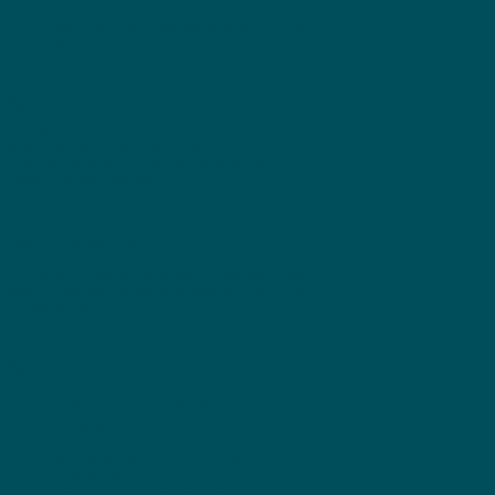
Analizar la navegación mediante Google
Analytics.
Base legal
El tratamiento se basa en tu consentimiento (art.
6.1.a RGPD) al enviar formularios o suscribirte,
y en interés legítimo (art. 6.1.f RGPD) para
análisis de navegación.
Plazo de conservación
Los datos se conservan mientras sean necesarios
para la finalidad indicada o hasta que solicites
su supresión.
Destinatarios
Tus datos podrán ser tratados por:
MailerLite
(envío de newsletters).
Google Analytics
(analítica de
navegación).
Ambos actúan como encargados del